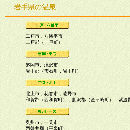
岩手県の温泉
二戸市，八幡平市
二戸郡（一戸町）
盛岡市、滝沢市
岩手郡（雫石町，岩手町）
北上市，花巻市，遠野市
和賀郡（西和賀町），胆沢郡（金ヶ崎町），紫波
奥州市，一関市
西磐井郡（平泉町）