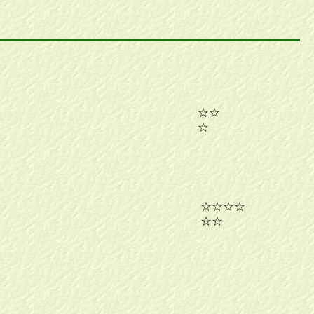
☆☆
☆
☆☆☆☆
☆☆