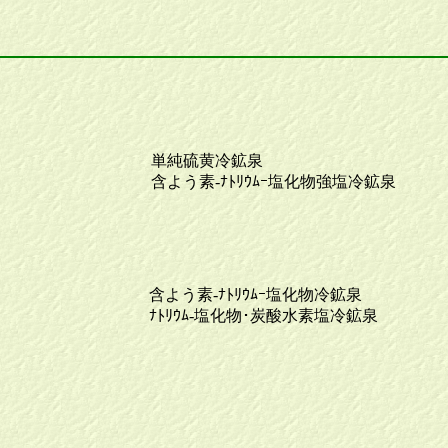
単純硫黄冷鉱泉
含よう素-ﾅﾄﾘｳﾑｰ塩化物強塩冷鉱泉
含よう素-ﾅﾄﾘｳﾑｰ塩化物冷鉱泉
ﾅﾄﾘｳﾑ-塩化物･炭酸水素塩冷鉱泉