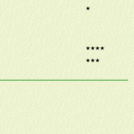
★
★★★★
★★★